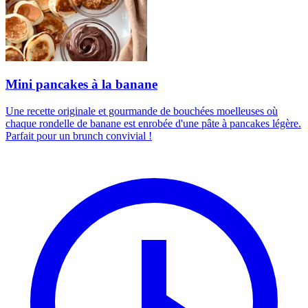
Mini pancakes à la banane
Une recette originale et gourmande de bouchées moelleuses où
chaque rondelle de banane est enrobée d'une pâte à pancakes légère.
Parfait pour un brunch convivial !