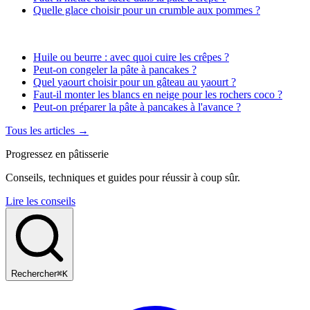
Quelle glace choisir pour un crumble aux pommes ?
Huile ou beurre : avec quoi cuire les crêpes ?
Peut-on congeler la pâte à pancakes ?
Quel yaourt choisir pour un gâteau au yaourt ?
Faut-il monter les blancs en neige pour les rochers coco ?
Peut-on préparer la pâte à pancakes à l'avance ?
Tous les articles →
Progressez en pâtisserie
Conseils, techniques et guides pour réussir à coup sûr.
Lire les conseils
Rechercher
⌘K