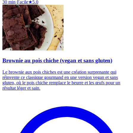
30 min
·
Facile
★
5.0
Brownie au pois chiche (vegan et sans gluten)
Le brownie aux pois chiches est une création surprenante qui
réinvente ce classique gourmand en une version vegan et sans
gluten, où le pois chiche remplace le beurre et les œufs pour un
résultat léger et sain.