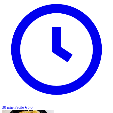
30 min
·
Facile
★
5.0