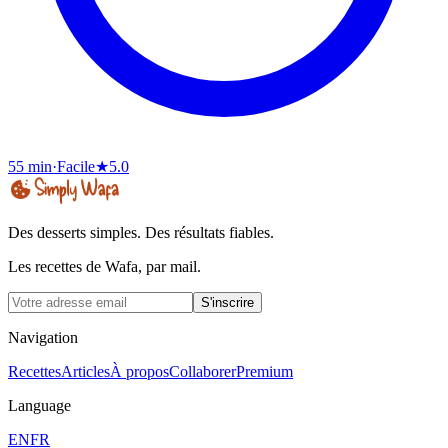
55 min
·
Facile
★
5.0
Des desserts simples. Des résultats fiables.
Les recettes de Wafa, par mail.
S'inscrire
Navigation
Recettes
Articles
À propos
Collaborer
Premium
Language
EN
FR