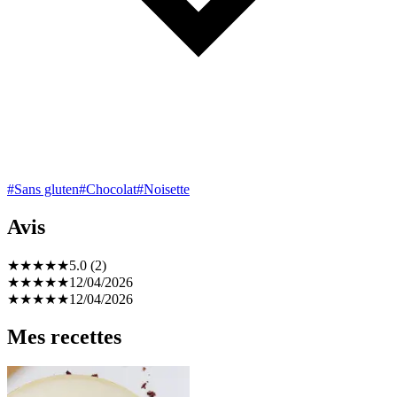
#Sans gluten
#Chocolat
#Noisette
Avis
★
★
★
★
★
5.0 (2)
★
★
★
★
★
12/04/2026
★
★
★
★
★
12/04/2026
Mes recettes