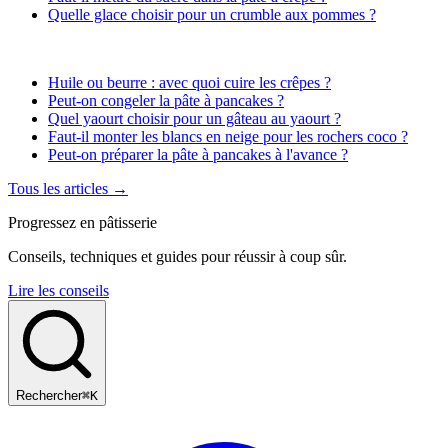
Quelle glace choisir pour un crumble aux pommes ?
Huile ou beurre : avec quoi cuire les crêpes ?
Peut-on congeler la pâte à pancakes ?
Quel yaourt choisir pour un gâteau au yaourt ?
Faut-il monter les blancs en neige pour les rochers coco ?
Peut-on préparer la pâte à pancakes à l'avance ?
Tous les articles →
Progressez en pâtisserie
Conseils, techniques et guides pour réussir à coup sûr.
Lire les conseils
Rechercher
⌘K