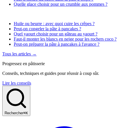
Quelle glace choisir pour un crumble aux pommes ?
Huile ou beurre : avec quoi cuire les crêpes ?
Peut-on congeler la pâte à pancakes ?
Quel yaourt choisir pour un gâteau au yaourt ?
Faut-il monter les blancs en neige pour les rochers coco ?
Peut-on préparer la pâte à pancakes à l'avance ?
Tous les articles →
Progressez en pâtisserie
Conseils, techniques et guides pour réussir à coup sûr.
Lire les conseils
Rechercher
⌘K