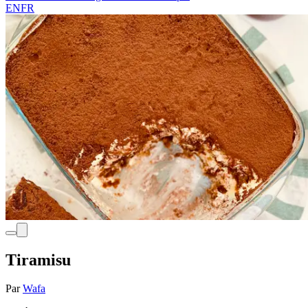
EN
FR
Tiramisu
Par
Wafa