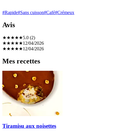
#Rapide
#Sans cuisson
#Café
#Crémeux
Avis
★
★
★
★
★
5.0 (2)
★
★
★
★
★
12/04/2026
★
★
★
★
★
12/04/2026
Mes recettes
Tiramisu aux noisettes