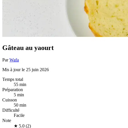
Gâteau au yaourt
Par
Wafa
Mis à jour le 25 juin 2026
Temps total
55 min
Préparation
5 min
Cuisson
50 min
Difficulté
Facile
Note
★
5.0 (2)