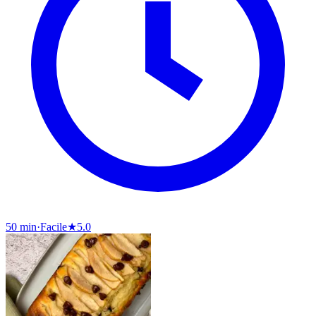
50 min
·
Facile
★
5.0