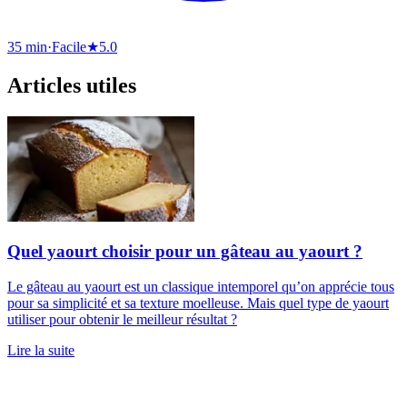
35 min
·
Facile
★
5.0
Articles utiles
Quel yaourt choisir pour un gâteau au yaourt ?
Le gâteau au yaourt est un classique intemporel qu’on apprécie tous
pour sa simplicité et sa texture moelleuse. Mais quel type de yaourt
utiliser pour obtenir le meilleur résultat ?
Lire la suite