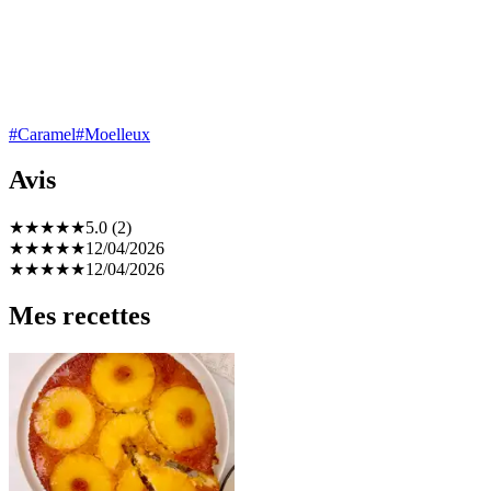
#Caramel
#Moelleux
Avis
★
★
★
★
★
5.0 (2)
★
★
★
★
★
12/04/2026
★
★
★
★
★
12/04/2026
Mes recettes