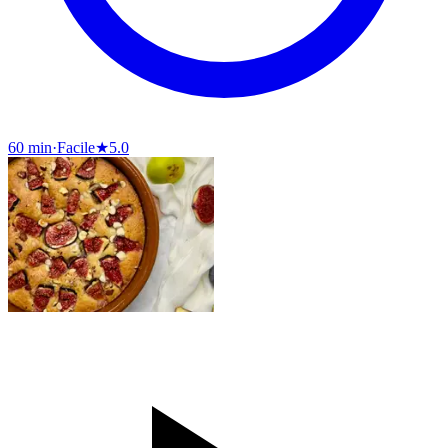
60 min
·
Facile
★
5.0