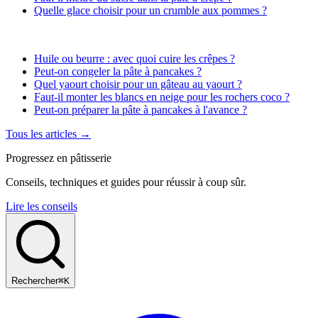
Quelle glace choisir pour un crumble aux pommes ?
Huile ou beurre : avec quoi cuire les crêpes ?
Peut-on congeler la pâte à pancakes ?
Quel yaourt choisir pour un gâteau au yaourt ?
Faut-il monter les blancs en neige pour les rochers coco ?
Peut-on préparer la pâte à pancakes à l'avance ?
Tous les articles →
Progressez en pâtisserie
Conseils, techniques et guides pour réussir à coup sûr.
Lire les conseils
Rechercher
⌘K