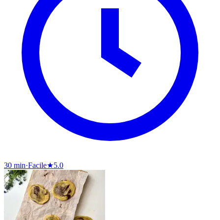
30 min
·
Facile
★
5.0