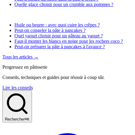
Quelle glace choisir pour un crumble aux pommes ?
Huile ou beurre : avec quoi cuire les crêpes ?
Peut-on congeler la pâte à pancakes ?
Quel yaourt choisir pour un gâteau au yaourt ?
Faut-il monter les blancs en neige pour les rochers coco ?
Peut-on préparer la pâte à pancakes à l'avance ?
Tous les articles →
Progressez en pâtisserie
Conseils, techniques et guides pour réussir à coup sûr.
Lire les conseils
Rechercher
⌘K