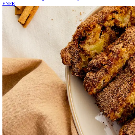
EN
FR