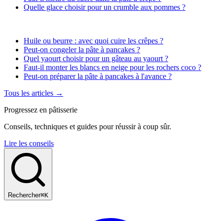
Quelle glace choisir pour un crumble aux pommes ?
Huile ou beurre : avec quoi cuire les crêpes ?
Peut-on congeler la pâte à pancakes ?
Quel yaourt choisir pour un gâteau au yaourt ?
Faut-il monter les blancs en neige pour les rochers coco ?
Peut-on préparer la pâte à pancakes à l'avance ?
Tous les articles →
Progressez en pâtisserie
Conseils, techniques et guides pour réussir à coup sûr.
Lire les conseils
Rechercher
⌘K