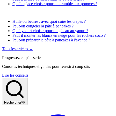
Quelle glace choisir pour un crumble aux pommes ?
Huile ou beurre : avec quoi cuire les crêpes ?
Peut-on congeler la pâte à pancakes ?
Quel yaourt choisir pour un gâteau au yaourt ?
Faut-il monter les blancs en neige pour les rochers coco ?
Peut-on préparer la pâte à pancakes à l'avance ?
Tous les articles →
Progressez en pâtisserie
Conseils, techniques et guides pour réussir à coup sûr.
Lire les conseils
Rechercher
⌘K