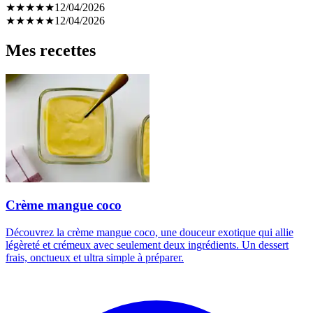
★
★
★
★
★
12/04/2026
★
★
★
★
★
12/04/2026
Mes recettes
Crème mangue coco
Découvrez la crème mangue coco, une douceur exotique qui allie
légèreté et crémeux avec seulement deux ingrédients. Un dessert
frais, onctueux et ultra simple à préparer.