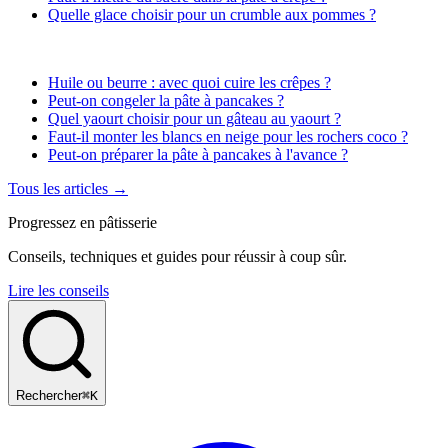
Quelle glace choisir pour un crumble aux pommes ?
Huile ou beurre : avec quoi cuire les crêpes ?
Peut-on congeler la pâte à pancakes ?
Quel yaourt choisir pour un gâteau au yaourt ?
Faut-il monter les blancs en neige pour les rochers coco ?
Peut-on préparer la pâte à pancakes à l'avance ?
Tous les articles →
Progressez en pâtisserie
Conseils, techniques et guides pour réussir à coup sûr.
Lire les conseils
Rechercher
⌘K