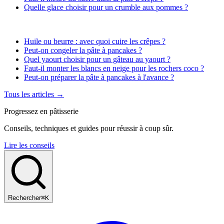
Quelle glace choisir pour un crumble aux pommes ?
Huile ou beurre : avec quoi cuire les crêpes ?
Peut-on congeler la pâte à pancakes ?
Quel yaourt choisir pour un gâteau au yaourt ?
Faut-il monter les blancs en neige pour les rochers coco ?
Peut-on préparer la pâte à pancakes à l'avance ?
Tous les articles →
Progressez en pâtisserie
Conseils, techniques et guides pour réussir à coup sûr.
Lire les conseils
Rechercher
⌘K