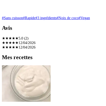
#Sans cuisson
#Rapide
#3 ingrédients
#Noix de coco
#Vegan
Avis
★
★
★
★
★
5.0 (2)
★
★
★
★
★
12/04/2026
★
★
★
★
★
12/04/2026
Mes recettes