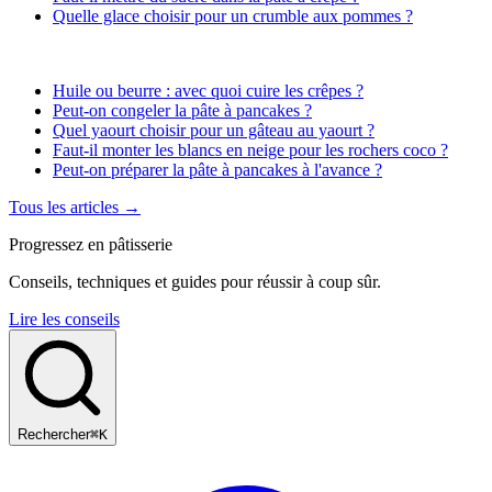
Quelle glace choisir pour un crumble aux pommes ?
Huile ou beurre : avec quoi cuire les crêpes ?
Peut-on congeler la pâte à pancakes ?
Quel yaourt choisir pour un gâteau au yaourt ?
Faut-il monter les blancs en neige pour les rochers coco ?
Peut-on préparer la pâte à pancakes à l'avance ?
Tous les articles →
Progressez en pâtisserie
Conseils, techniques et guides pour réussir à coup sûr.
Lire les conseils
Rechercher
⌘K