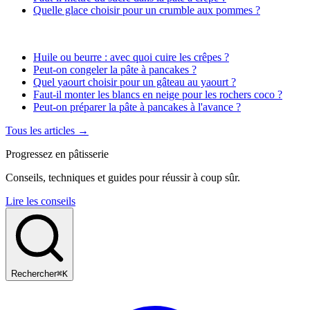
Quelle glace choisir pour un crumble aux pommes ?
Huile ou beurre : avec quoi cuire les crêpes ?
Peut-on congeler la pâte à pancakes ?
Quel yaourt choisir pour un gâteau au yaourt ?
Faut-il monter les blancs en neige pour les rochers coco ?
Peut-on préparer la pâte à pancakes à l'avance ?
Tous les articles →
Progressez en pâtisserie
Conseils, techniques et guides pour réussir à coup sûr.
Lire les conseils
Rechercher
⌘K