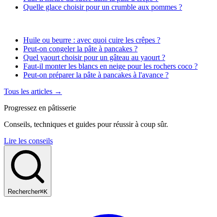
Quelle glace choisir pour un crumble aux pommes ?
Huile ou beurre : avec quoi cuire les crêpes ?
Peut-on congeler la pâte à pancakes ?
Quel yaourt choisir pour un gâteau au yaourt ?
Faut-il monter les blancs en neige pour les rochers coco ?
Peut-on préparer la pâte à pancakes à l'avance ?
Tous les articles →
Progressez en pâtisserie
Conseils, techniques et guides pour réussir à coup sûr.
Lire les conseils
Rechercher
⌘K